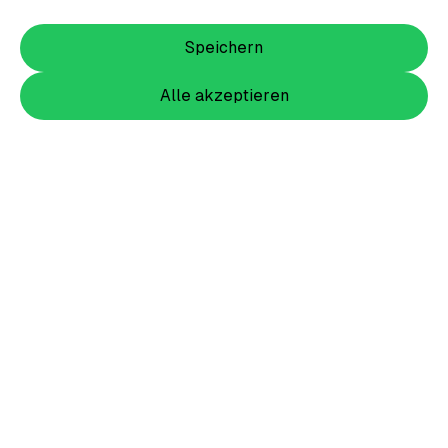
Speichern
Alle akzeptieren
Item
1
of
2
Item
1
Black in Black Shirt Herren
of