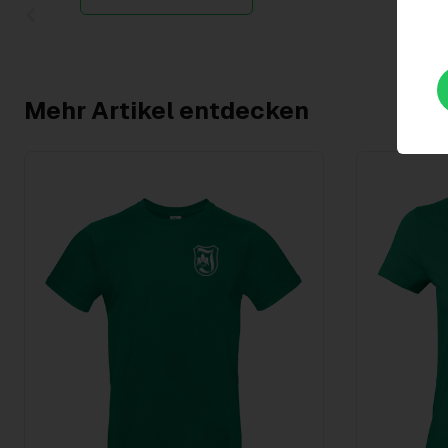
Item
1
of
2
Mehr Artikel entdecken