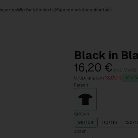
ssories
Wie funktioniert's?
Spendenaktionen
Kontakt
Black in Bl
16,20 €
inkl. MwSt.
Ursprünglich
18,00 €
10 % R
Farben
Größen
98/104
110/116
122/1
Anzahl