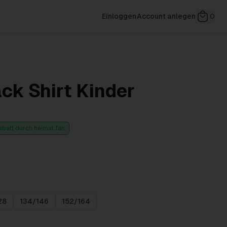
Einloggen
Account anlegen
0
ack Shirt Kinder
abatt durch heimat.fan
28
134/146
152/164