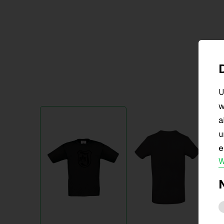
U
w
Item
a
1
u
of
2
e
W