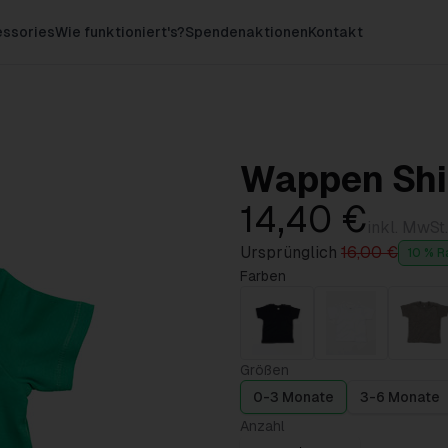
ssories
Wie funktioniert's?
Spendenaktionen
Kontakt
Wappen Shi
14,40 €
inkl. MwSt.
Ursprünglich
16,00 €
10 % R
Farben
Größen
0-3 Monate
3-6 Monate
Anzahl