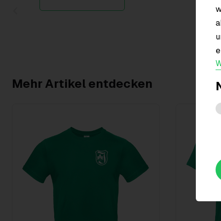
w
Item
a
1
u
of
e
1
W
Mehr Artikel entdecken