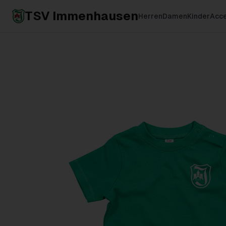
TSV Immenhausen
Herren
Damen
Kinder
Acce