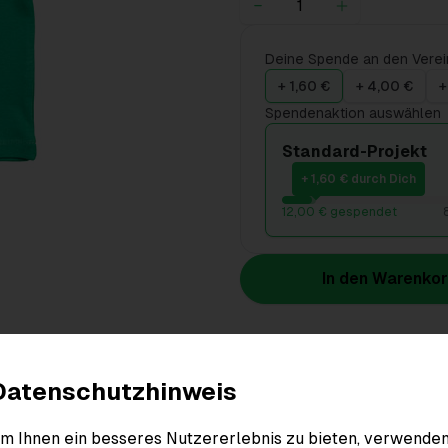
Deine Spende an den Verei
+ 1,60 €
+ 4,00 €
+
Spendenaktion auswählen
Standard-Projekt
+ 1,60 € durch Dich
12,00 € gespendet
In den Warenko
Produktdetails
Datenschutzhinweis
m Ihnen ein besseres Nutzererlebnis zu bieten, verwende