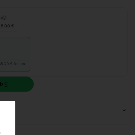
n
 8,00 €
88,00 € fehlen
rb
n