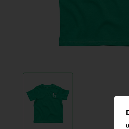
Item
1
of
1
U