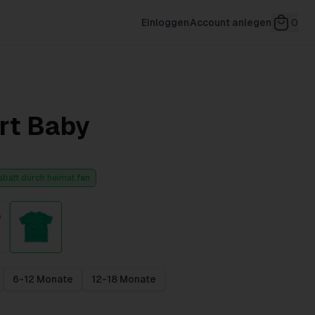
Einloggen
Account anlegen
0
rt Baby
abatt durch heimat.fan
6-12 Monate
12-18 Monate