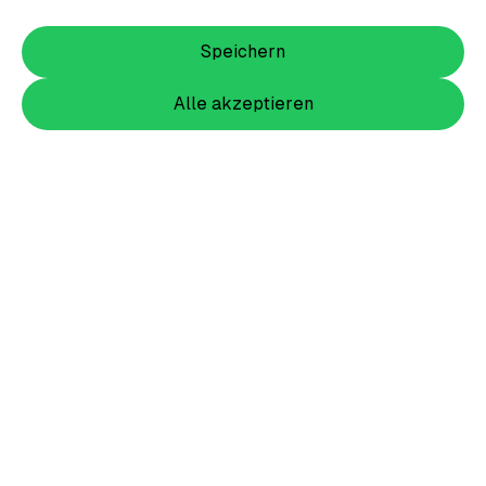
Speichern
Alle akzeptieren
Item
1
of
2
Item
1
Wappen Shirt Damen groß farbig
of